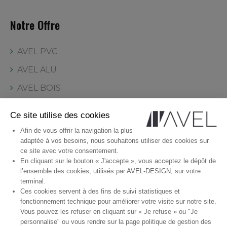
Notre Offre
AVEL PVC
AVEL ALU
AVEL BOIS
AVEL CLORYZA
Ce site utilise des cookies
Par environnement
Afin de vous offrir la navigation la plus
adaptée à vos besoins, nous souhaitons utiliser des cookies sur
ce site avec votre consentement.
Inspirations
En cliquant sur le bouton « J'accepte », vous acceptez le dépôt de
l’ensemble des cookies, utilisés par AVEL-DESIGN, sur votre
terminal.
AVEL Classique
Ces cookies servent à des fins de suivi statistiques et
AVEL Bois
fonctionnement technique pour améliorer votre visite sur notre site.
Vous pouvez les refuser en cliquant sur « Je refuse » ou "Je
AVEL Alu
personnalise" ou vous rendre sur la page politique de gestion des